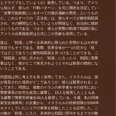
族とドライブをしていようが）殺害している。つまり、アメリ
すら知らず、彼らの「行動パターン」を元に標的を決定してい
を「攻撃可能範囲にいるすべての徴兵適齢の男性」というもの
った。これらすべての「正当化」は、彼らすべてが敵性戦闘員
見され、その瞬間なにをしていようが関係なく、合法的に標的
、というものである。つまり、彼らが実際の戦場で戦闘行為に
。アメリカ合衆国政府は公式にこの見解を採用している。
提は、「戦場」と呼べる具体的に限られた空間がもはや存在
、現在でもそうである。実際、世界全体が一つの巨大な「戦
」ではどこであろうと敵性戦闘員を見つけることができる。こ
、「戦闘員」が指し示された「戦場」に入ったり、戦闘に実際
必要はなく、彼がどこで発見されようとそれは殺害の標的にな
ということである。
同盟国は同じ考え方を長く採用してきた。イスラエルは、国
らが発見された場所がどこであろうが、彼らは殺害される）と
用してきた。同国は、複数のイランの科学者をその自宅におい
警察署長の自宅を故意に爆撃し、15人を殺害したこともあ
る爆撃で警察官研修生40人を殺害している。今週、私の同僚
国家安全保障局）の文書から、イスラエルの特殊部隊が2008年
をホストしていたシリアの将軍を暗殺したことを証明した。こ
その敵が「戦場」に入り、具体的な戦闘に関与するまでその敵