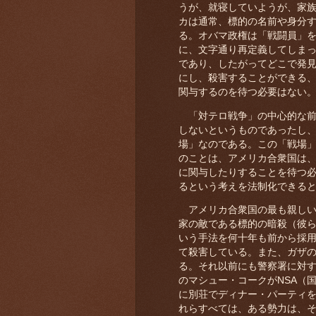
うが、就寝していようが、家
カは通常、標的の名前や身分
る。オバマ政権は「戦闘員」
に、文字通り再定義してしま
であり、したがってどこで発
にし、殺害することができる
関与するのを待つ必要はない
「対テロ戦争」の中心的な前
しないというものであったし
場」なのである。この「戦場
のことは、アメリカ合衆国は
に関与したりすることを待つ
るという考えを法制化できる
アメリカ合衆国の最も親しい
家の敵である標的の暗殺（彼
いう手法を何十年も前から採
て殺害している。また、ガザの
る。それ以前にも警察署に対す
のマシュー・コークがNSA（
に別荘でディナー・パーティ
れらすべては、ある勢力は、