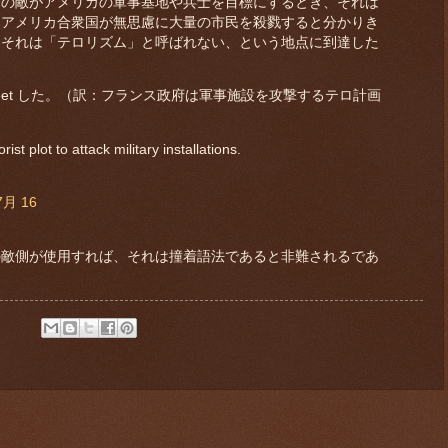
国の敵がアメリカの軍事基地や兵士を目標にするとき、それは
しアメリカ合衆国が無思慮に大量の市民を殺戮すると分かりき
、それは「テロリズム」と呼ばれない、という地点に到達した
eet した。（訳：フランス政府は軍事施設を攻撃するテロ計画
rist plot to attack military installations.
7月 16
敵側が使用すれば、それは撞着語法であると非難されるであ