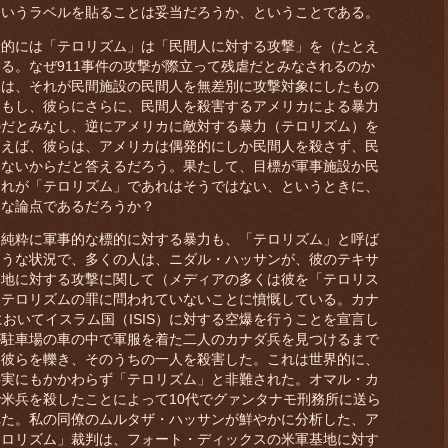
というラベルを貼ることは妥当だろうか、ということである。
的には「テロリズム」は「民間人に対する攻撃」を（たとえ
る。なぜ911事件の攻撃が際立って残虐だとみなされるのか
人は、それが民間施設の民間人を無差別に攻撃対象にしたもの
。もし、彼らにさらに、民間人を殺害するアメリカによる暴力
のだとみなし、逆にアメリカに敵対する暴力（テロリズム）を
問えば、彼らは、アメリカは偶発的にしか民間人を殺さず、民
はないからだと答えるだろう。果たして、目標が軍事施設か民
これが「テロリズム」であれはそうではない、というときに、
的な論点であるだろうか？
純粋に軍事的な標的に対する暴力も、「テロリズム」と呼ば
ような状況で、多くの人は、ニダル・ハッサンが、彼のテキサ
基地に対する攻撃に関して（メディアの多くは彼を「テロリス
はテロリズムの罪に問われていないことに憤慨している。カナ
においてイスラム国（ISIS）に対する空爆を行うことを宣言し
が駐車場の車の中で軍服を着た二人のカナダ兵を見つけるまで
、彼らを轢き、そのうちの一人を殺害した。これは世界的に、
事実にもかかわらず「テロリズム」と非難された。オマル・カ
米兵を殺したことによって10代でグァンタナモ刑務所に送ら
れた。私の同僚のムルタザ・ハッサンが鮮やかに分析した、ア
テロリズム」裁判は、フォート・ディックスの米軍基地に対す