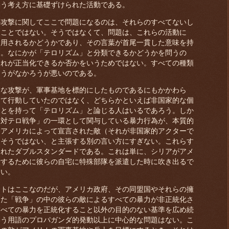
いう考え方に基礎ずけられた活動である。
攻撃に関してここで問題になるのは、それらのすべてないし
うことではない。そうではなくて、問題は、これらの活動に
適用されるかどうかであり、その言葉が首尾一貫した意味を持
る。なにかが「テロリズム」と分類できるかどうかを問うの
それが正当化できるか否かをいうためではない。すべての種類
ろうがなかろうが悪いのである。
な攻撃が、軍事基地を標的にしたものであるにもかかわら
して行動していたのではなく、どちらかといえば非国家的な個
ことを持って「テロリズム」と論じる人はいるであろう。しか
「対テロ戦争」の一環として関与している暴力行為が、本質的
、アメリカによって宣言された敵（それが非国家的アクターで
てそうではない、と主張する別の言い方にすぎない。これらす
られたダブルスタンダードである。これは単に、シリアがアメ
殺するために彼らの自宅に特殊部隊を派遣した時に吹き出るで
よい。
トはここなのだが、アメリカ政府、その同盟国やそれらの擁
した「戦争」の中の彼らの敵によるすべての暴力が非正統化さ
すべての暴力を正統化すること以外の目的のない基準を広め続
いう用語のプロパガンダ的発動以上に中心的な問題はない。こ