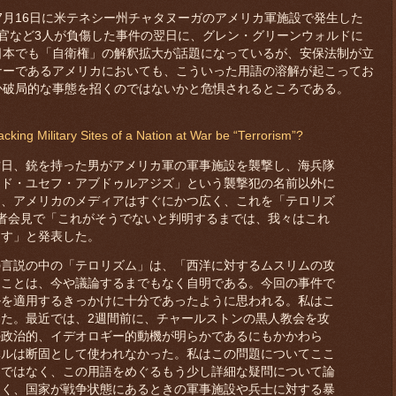
月16日に米テネシー州チャタヌーガのアメリカ軍施設で発生した
官など3人が負傷した事件の翌日に、グレン・グリーンウォルドに
日本でも「自衛権」の解釈拡大が話題になっているが、安保法制が立
ナーであるアメリカにおいても、こういった用語の溶解が起こってお
か破局的な事態を招くのではないかと危惧されるところである。
king Military Sites of a Nation at War be “Terrorism”?
日、銃を持った男がアメリカ軍の軍事施設を襲撃し、海兵隊
マド・ユセフ・アブドゥルアジズ」という襲撃犯の名前以外に
ら、アメリカのメディアはすぐにかつ広く、これを「テロリズ
記者会見で「これがそうでないと判明するまでは、我々はこれ
ます」と発表した。
言説の中の「テロリズム」は、「西洋に対するムスリムの攻
うことは、今や議論するまでもなく自明である。今回の事件で
ルを適用するきっかけに十分であったように思われる。私はこ
た。最近では、2週間前に、チャールストンの黒人教会を攻
の政治的、イデオロギー的動機が明らかであるにもかかわら
ベルは断固として使われなかった。私はこの問題についてここ
うではなく、この用語をめぐるもう少し詳細な疑問について論
なく、国家が戦争状態にあるときの軍事施設や兵士に対する暴