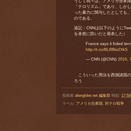
うして我々は、アメリカ合衆
「テロリズム」であり、しか
った暴力に関与したとしても
のである。
追記：CNNは以下のようにTw
を未然に防いだと発表した）
France says it foiled terro
http://t.co/BLl9Bw2XkS
— CNN (@CNN)
2015, 
こういった用法を西側諸国の
ろう
投稿者
alterglobe.net 編集部
時刻:
17:59
ラベル:
アメリカ合衆国
,
対テロ戦争