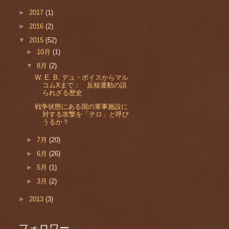
►
2017
(1)
►
2016
(2)
▼
2015
(52)
►
10月
(1)
▼
8月
(2)
W. E. B. デュ・ボイスからマル
コムXまで： 反核運動の語
られざる歴史
戦争状態にある国の軍事施設に
対する攻撃を「テロ」と呼び
うるか？
►
7月
(20)
►
6月
(26)
►
5月
(1)
►
3月
(2)
►
2013
(3)
フォロワー