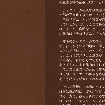
の殺害を待つ必要はない、と
チャタヌーガの銃撃や類似の
一部が正当化できるか、とい
「テロリズム」という言葉が
っているか、ということであ
は、まったく自明なことに、
の暴力は「テロリズム」であ
昨晩のチャタヌーガでのよう
ず、彼らがその公的地位に即
人として行動していたという
し、これはアメリカ合衆国が
に正当で、合法なものであり
あっても）による暴力は決し
べてが自己正当化のために作
リカやイスラエルの将軍を暗
あろう怒りを想像してみれば
そして最後に、本当のポイン
護者は継続的に、彼らが宣言
れる一方で、彼ら自身による
けている。「テロリズム」と