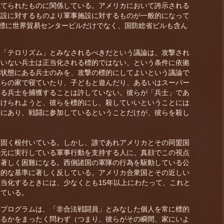
立てられたものに関係している。アメリカにおいて誇示される
施設に対するものより軍事施設に対するものが一般的になって
目標に世界貿易センタービルだけでなく、国防総省ビルも含ん
「テロリズム」とみなされるべきだという議論は、攻撃され
ていない兵士は正当化される標的ではない、という条件に依拠
闘状態にある兵士のみを、攻撃の標的にしてよいという議論で
彼らの家で寝ていたり、子どもと遊んだり、あるいはスーパー
いる兵士を捕獲することは許していない。彼らが「兵士」であ
つけられようと、彼らを標的にし、殺していいということには
場にあり、戦闘に参加しているということだけが、彼らを殺し
固く根付いている。しかし、誰であれアメリカとその同盟国
の元に実行している軍事行動を支持する人に、真顔でこの視点
は著しく困難になる。西側諸国の軍隊の行為を駆動している公
徳的な基準に著しく反している。アメリカ合衆国とその近しい
当化するときには、少なくとも15年以上にわたって、これと
している。
プログラムは、「非合法戦闘員」とみなした個人を常に標的
いるかをまったく問わず（つまり、彼らがその瞬間、家にいよ