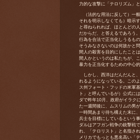
力的な攻撃に「テロリズム」
（法的な用法に反して）一般
それを明示しなくても）暗示す
と尋ねられれば、ほとんどの
だからだ、と答えるであろう
行為を合法で正当化しうるも
そうみなさないのは何故かと
間人の殺害を目的にしたこと
間人かというのは私たちが、
暴力を正当化するための中心
しかし、西洋はだんだんと、
れるようになっている。この
ス州フォート・フッドの米軍
ト」と呼んでいるが）公式に
ダで昨年10月、政府がイラク
た一週間後に、ムスリムの男
一時間あまり待ち構えた末に
兵士を目標にしているという
ダルはアフガン戦争の銃撃戦で
れ、「テロリスト」と名指さ
メリカでもっとも悪名高い「