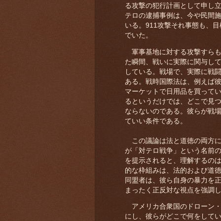
る攻撃の犯行計画として申し
テロの逮捕事例は、今や民間
いる。911攻撃それ事態も、
でいた。
軍事基地に対する攻撃すらも
た瞬間、戦いに実際に関与し
している。戦場で、実際に戦
ある。戦時国際法は、例えば
マーケットで日用品を買って
るというだけでは、どこで見
ならないのである。彼らが戦
ていい条件である。
この議論は法と道徳の両方に
が「対テロ戦争」という名前
を提示されると、理解するの
的な枠組みは、法的および道
同盟者は、彼ら自身の暴力を正
まったく正反対な視点を強調
アメリカ合衆国のドローン・
にし、彼らがどこで何をして